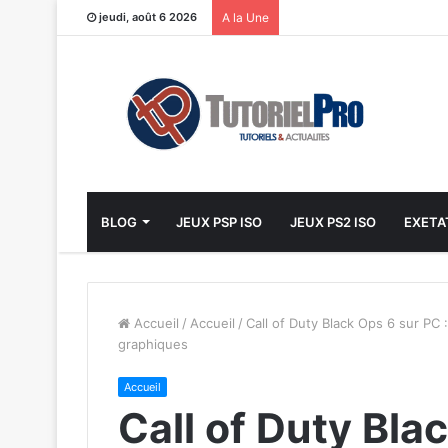
jeudi, août 6 2026
A la Une
BLOG
JEUX PSP ISO
JEUX PS2 ISO
EXETA
Accueil
/
Accueil
/
Call of Duty Black Ops 6 sur PC
graphiques
Accueil
Call of Duty Bla