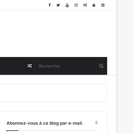
Article
Connexion
Sidebar
Aléatoire
(barre
latérale)
Article
Aléatoire
Abonnez-vous à ce blog par e-mail.