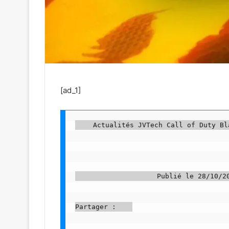
[ad_1]
    Actualités JVTech Call of Duty Bl
                    Publié le 28/10/20
Partager :    
