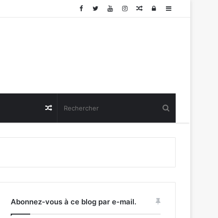
Article
Connexion
Sidebar
Aléatoire
(barre
latérale)
Article
Aléatoire
Abonnez-vous à ce blog par e-mail.