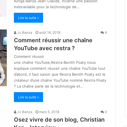
Ilunga Banza Jean-Claude, incarne une passion
inébranlable pour la technologie de…
Lire la suite »
Jc Banza
août 16, 2018
4
Comment réussir une chaîne
YouTube avec restra ?
Comment réussir
une chaîne YouTube,Restra Benith Poaty nous
explique comment réussir une chaîne YouTube tout
d’abord, il faut savoir que Restra Benith Poaty est le
créateur d’une chaîne YouTube nommé Restra Poaty
? La chaîne parle de la technologie et…
Lire la suite »
Jc Banza
mars 5, 2018
0
Osez vivre de son blog, Christian