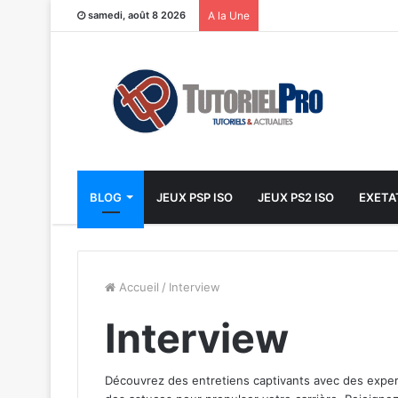
samedi, août 8 2026
A la Une
BLOG
JEUX PSP ISO
JEUX PS2 ISO
EXETA
Accueil
/
Interview
Interview
Découvrez des entretiens captivants avec des expert