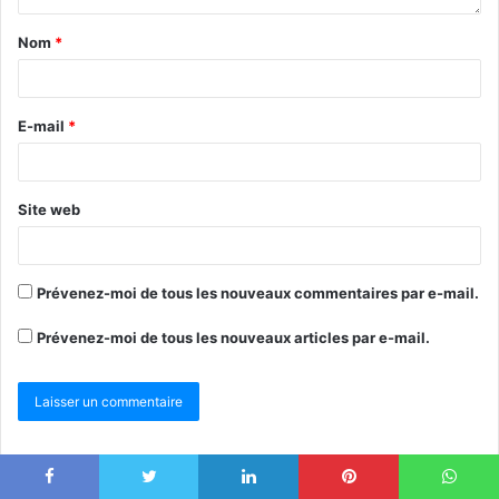
Nom
*
E-mail
*
Site web
Prévenez-moi de tous les nouveaux commentaires par e-mail.
Prévenez-moi de tous les nouveaux articles par e-mail.
Ce site utilise Akismet pour réduire les indésirables.
En savoir plus sur
la façon dont les données de vos commentaires sont traitées
.
Facebook
Twitter
Linkedin
Pinterest
WhatsApp