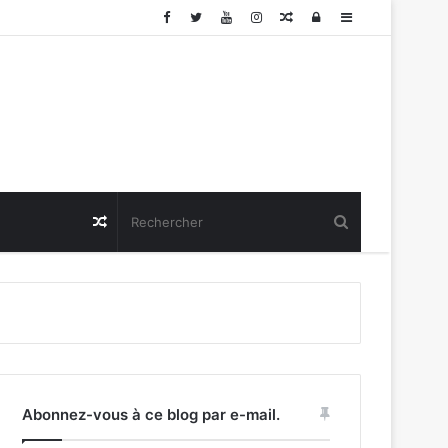
Article
Connexion
Sidebar
Aléatoire
(barre
latérale)
Article
Aléatoire
Abonnez-vous à ce blog par e-mail.