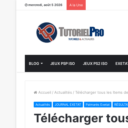
mercredi, août 5 2026
A la Une
BLOG
JEUX PSP ISO
JEUX PS2 ISO
EXETA
Accueil
/
Actualités
/
Télécharger tous les Items d
Actualités
JOURNAL EXETAT
Palmarès Exetat
RÉSULTA
Télécharger tous