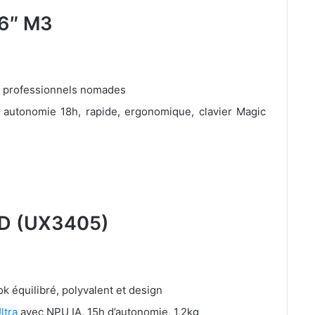
,6″ M3
s, professionnels nomades
), autonomie 18h, rapide, ergonomique, clavier Magic
D (UX3405)
 équilibré, polyvalent et design
ltra
avec NPU IA, 15h d’autonomie, 1,2kg