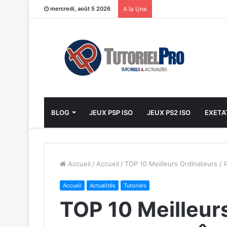
mercredi, août 5 2026
A la Une
BLOG
JEUX PSP ISO
JEUX PS2 ISO
EXETA
Accueil
/
Accueil
/
TOP 10 Meilleurs Ordinateurs /
Accueil
Actualités
Tutoriels
TOP 10 Meilleur