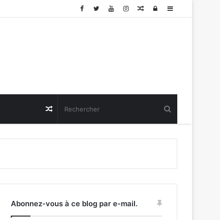
Article
Connexion
Sidebar
Aléatoire
(barre
latérale)
Article
Aléatoire
Abonnez-vous à ce blog par e-mail.