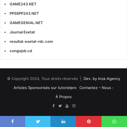
GAME243.NET
PPSSPP243.NET
GAMEGENIAL.NET
Journal Exetat
resultat-exetat-rdc.com
congojob.cd
© Copyright 2024, Tous droits réservés |
Dev. by Inza-Agency
Articles Sponsorisés sur tutorielpro
Contactez – Nous :
À Propos