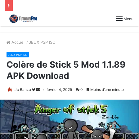
Menu
Accueil
/
JEUX PSP ISO
JEUX PSP ISO
Colère de Stick 5 Mod 1.1.89
APK Download
Jc Banza
février 4, 2025
0
Moins d’une minute