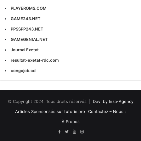
PLAYEROMS.COM
GAME243.NET
PPSSPP243.NET
GAMEGENIAL.NET
Journal Exetat
resultat-exetat-rdc.com
congojob.cd
© Copyright 2024, Tous droits réservés |
Dev. by Inza-Agency
Articles Sponsorisés sur tutorielpro
Contactez – Nous :
À Propos