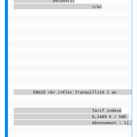
                Découvrir

                                </a>

        ENGIE <br />Elec Tranquillité 1 an         
                                Tarif indexé

                                0,2489 € / kWh 

                                Abonnement : 12,71 