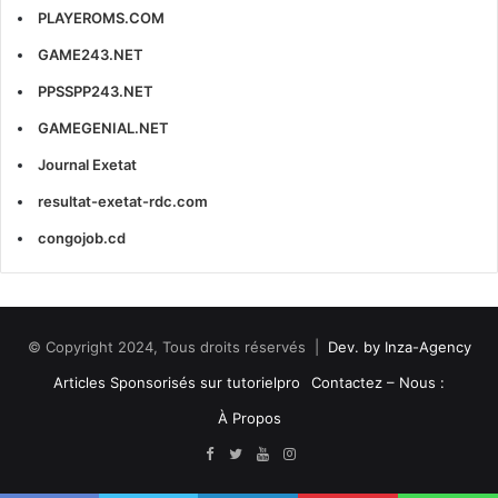
PLAYEROMS.COM
GAME243.NET
PPSSPP243.NET
GAMEGENIAL.NET
Journal Exetat
resultat-exetat-rdc.com
congojob.cd
© Copyright 2024, Tous droits réservés |
Dev. by Inza-Agency
Articles Sponsorisés sur tutorielpro
Contactez – Nous :
À Propos