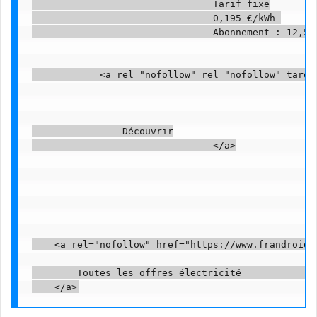
                                Tarif fixe

                                0,195 €/kWh 

                                Abonnement : 12,5 €
            <a rel="nofollow" rel="nofollow" targe
                Découvrir

                                </a>

    <a rel="nofollow" href="https://www.frandroid.
        Toutes les offres électricité            
