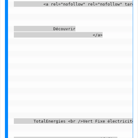
            <a rel="nofollow" rel="nofollow" targe
                Découvrir

                                </a>

        TotalEnergies <br />Vert Fixe électricité  