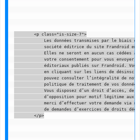
        <p class="is-size-7">

            Les données transmises par le biais de
            société éditrice du site Frandroid en 
            Elles ne seront en aucun cas cédées à 
            votre consentement pour vous envoyer p
            éditoriaux publiés sur Frandroid. Vous
            en cliquant sur les liens de désinscri
            pouvez consulter l’intégralité de notre
            politique de traitement de vos données 
            Vous disposez d’un droit d’accès, de r
            d’opposition pour motif légitime aux d
            merci d’effectuer votre demande via not
            de demandes d’exercices de droits dédié
        </p>
