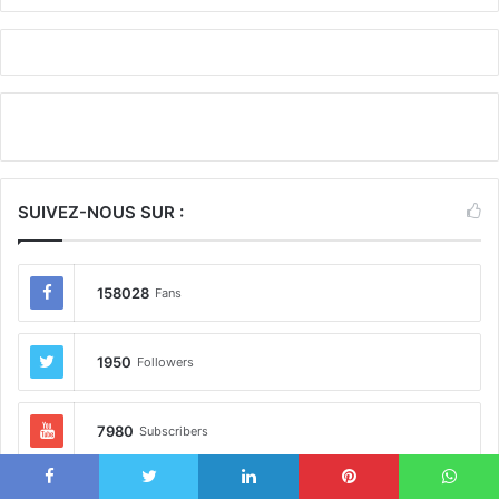
SUIVEZ-NOUS SUR :
158028
Fans
1950
Followers
7980
Subscribers
Facebook
Twitter
Linkedin
Pinterest
WhatsApp