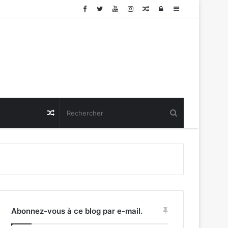
Article
Connexion
Sidebar
Aléatoire
(barre
latérale)
Article
Aléatoire
Abonnez-vous à ce blog par e-mail.