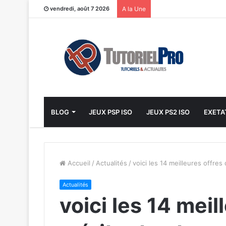
vendredi, août 7 2026
A la Une
BLOG
JEUX PSP ISO
JEUX PS2 ISO
EXETA
Accueil
/
Actualités
/
voici les 14 meilleures offres
Actualités
voici les 14 meil