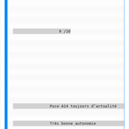
                    9 /10

                Puce A14 toujours d’actualité      
                Très bonne autonomie               