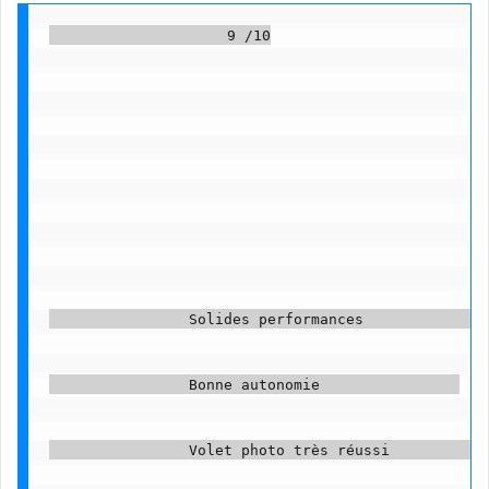
                    9 /10

                Solides performances               
                Bonne autonomie                

                Volet photo très réussi            