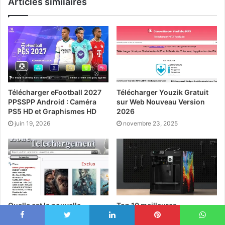
Articles similaires
Télécharger eFootball 2027
Télécharger Youzik Gratuit
PPSSPP Android : Caméra
sur Web Nouveau Version
PS5 HD et Graphismes HD
2026
juin 19, 2026
novembre 23, 2025
Quelle est la nouvelle
Top 10 meilleures
adresse du site Zone
imprimantes 3D FDM à petit
Téléchargement ?
prix en 2025
Facebook
Twitter
Linkedin
Pinterest
WhatsApp