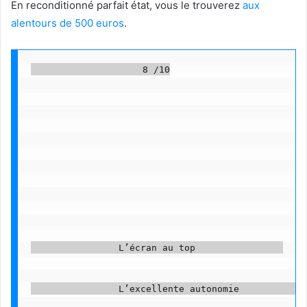
En reconditionné parfait état, vous le trouverez
aux
alentours de 500 euros
.
                    8 /10

                L’écran au top                

                L’excellente autonomie             