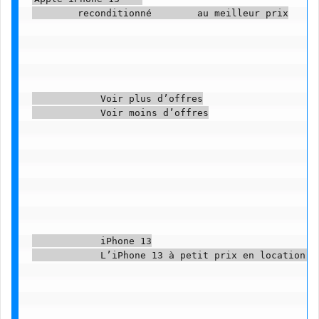
        reconditionné        au meilleur prix

            Voir plus d’offres

            Voir moins d’offres

            iPhone 13

            L’iPhone 13 à petit prix en location sa