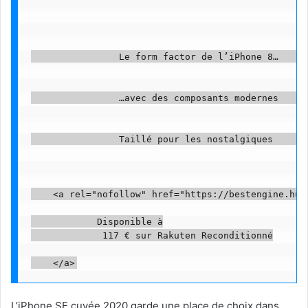
                Le form factor de l’iPhone 8…      
                …avec des composants modernes      
                Taillé pour les nostalgiques       
    <a rel="nofollow" href="https://bestengine.hum
            Disponible à

             117 € sur Rakuten Reconditionné

L’iPhone SE cuvée 2020 garde une place de choix dans