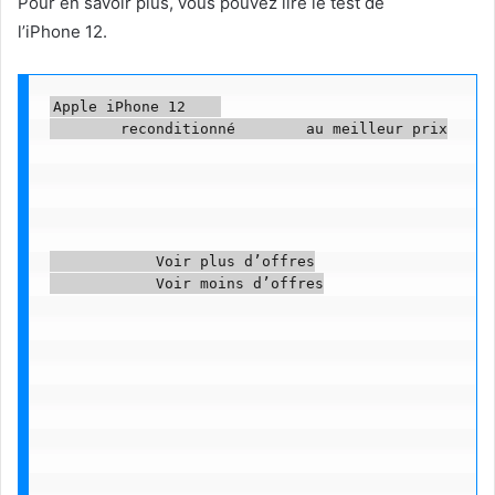
Pour en savoir plus, vous pouvez lire le test de
l’iPhone 12.
Apple iPhone 12    

        reconditionné        au meilleur prix

            Voir plus d’offres

            Voir moins d’offres
