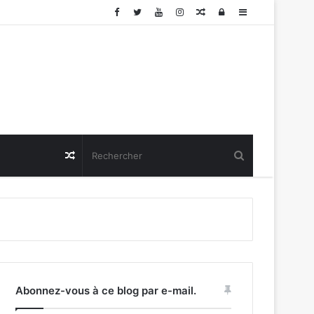
Article
Connexion
Sidebar
Aléatoire
(barre
latérale)
Article
Aléatoire
Abonnez-vous à ce blog par e-mail.