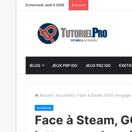
mercredi, août 5 2026
A la Une
BLOG
JEUX PSP ISO
JEUX PS2 ISO
EXETA
Accueil
/
Actualités
/
Face à Steam, GOG s’engage à
Actualités
Face à Steam, G