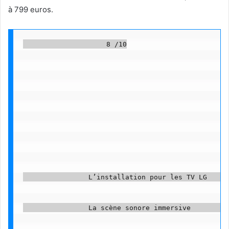
à 799 euros.
                    8 /10

                L’installation pour les TV LG      
                La scène sonore immersive          