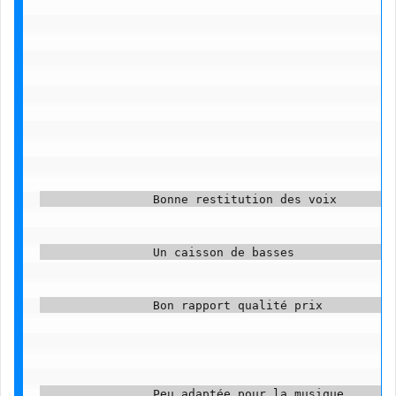
                Bonne restitution des voix         
                Un caisson de basses               
                Bon rapport qualité prix           
                Peu adaptée pour la musique        