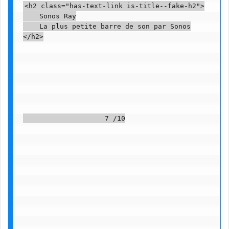
<h2 class="has-text-link is-title--fake-h2">

    Sonos Ray

    La plus petite barre de son par Sonos

</h2>

                    7 /10
