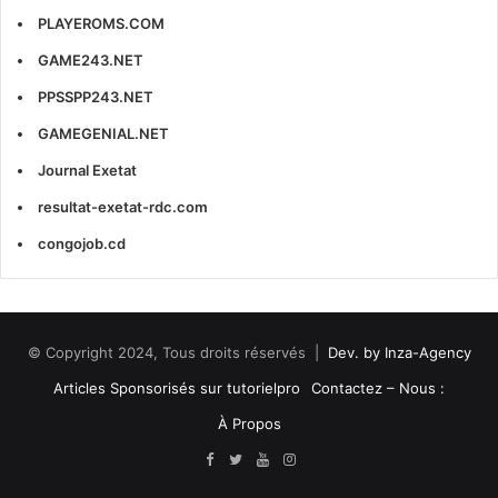
PLAYEROMS.COM
GAME243.NET
PPSSPP243.NET
GAMEGENIAL.NET
Journal Exetat
resultat-exetat-rdc.com
congojob.cd
© Copyright 2024, Tous droits réservés |
Dev. by Inza-Agency
Articles Sponsorisés sur tutorielpro
Contactez – Nous :
À Propos