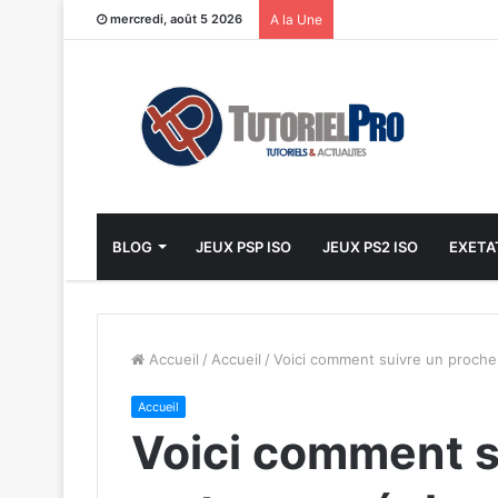
mercredi, août 5 2026
A la Une
BLOG
JEUX PSP ISO
JEUX PS2 ISO
EXETA
Accueil
/
Accueil
/
Voici comment suivre un proche
Accueil
Voici comment s