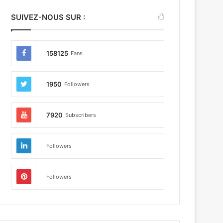
SUIVEZ-NOUS SUR :
158125
Fans
1950
Followers
nt, un parent ou un ami ? Google vous indique sa positio
7920
Subscribers
Followers
Followers