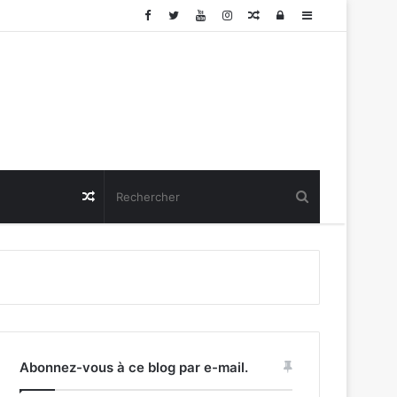
Article
Connexion
Sidebar
Aléatoire
(barre
latérale)
Article
Aléatoire
Abonnez-vous à ce blog par e-mail.