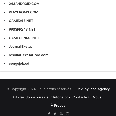
243ANDROID.COM
PLAYEROMS.COM
GAME243.NET
PPSSPP243.NET
GAMEGENIAL.NET
Journal Exetat
resultat-exetat-rdc.com
congojob.cd
© Copyright 2024, Tous droits réservés |
Dev. by Inza-Agency
Articles Sponsorisés sur tutorielpro
Contactez – Nous :
À Propos