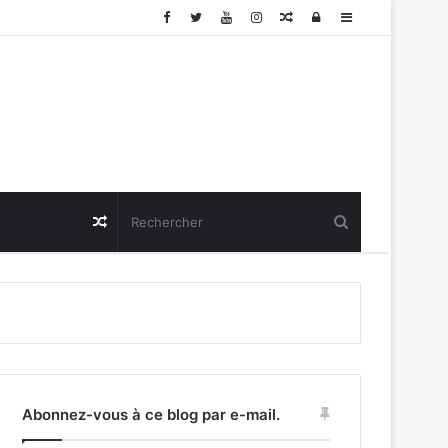
Article
Connexion
Sidebar
Aléatoire
(barre
latérale)
Article
Aléatoire
Abonnez-vous à ce blog par e-mail.