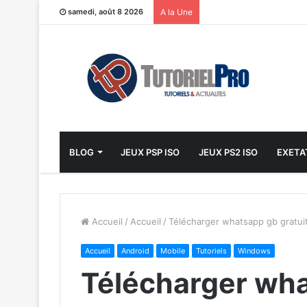
samedi, août 8 2026
A la Une
BLOG
JEUX PSP ISO
JEUX PS2 ISO
EXETA
Accueil
/
Accueil
/
Télécharger whatsapp gb gratu
Accueil
Android
Mobile
Tutoriels
Windows
Télécharger wh