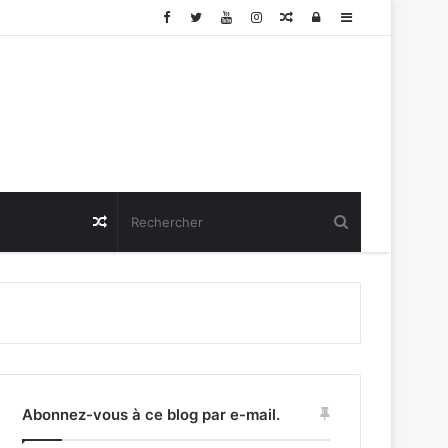
Article
Connexion
Sidebar
Aléatoire
(barre
latérale)
Article
Aléatoire
Abonnez-vous à ce blog par e-mail.