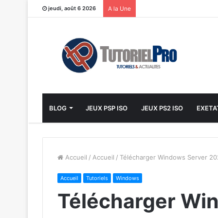
jeudi, août 6 2026
A la Une
BLOG
JEUX PSP ISO
JEUX PS2 ISO
EXETA
Accueil
/
Accueil
/
Télécharger Windows Server 2022
Accueil
Tutoriels
Windows
Télécharger Wi