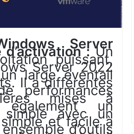
Windows Server
d’activation :
Un
oitation puissant,
dows Server 2022
 un large éventail
nts.
Il a différentes
 de performances
ières mises à
t également un
 simple avec un
simple et facile à
n ensemble d’outils