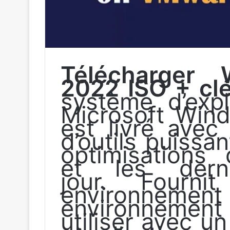
Télécharger 
2022 ISO + clé 
système d’expl
Microsoft Win
est livré avec
d’outils puissa
optimisations
et les dern
jour. Fourni
environnement
environnement 
utiliser avec u