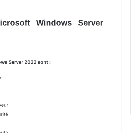
Microsoft Windows Server
ows Server 2022 sont :
e
veur
rité
rité