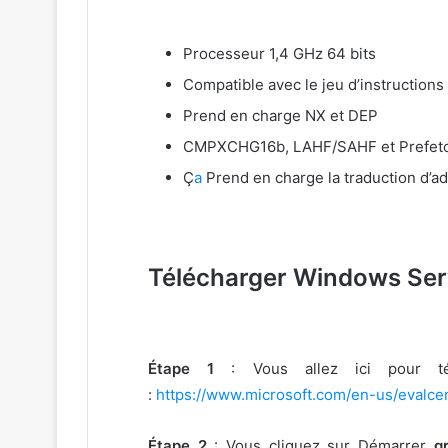
Processeur 1,4 GHz 64 bits
Compatible avec le jeu d’instructions
Prend en charge NX et DEP
CMPXCHG16b, LAHF/SAHF et Prefet
Ç
a
Prend en charge la traduction d’
Télécharger Windows Serv
Étape 1
: Vous allez ici pour té
:
https://www.microsoft.com/en-us/evalc
Étape 2
: Vous cliquez sur Démarrer
g