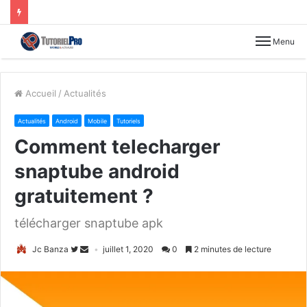
Menu
Accueil
/
Actualités
Actualités
Android
Mobile
Tutoriels
Comment telecharger
snaptube android
gratuitement ?
télécharger snaptube apk
Jc Banza
juillet 1, 2020
0
2 minutes de lecture