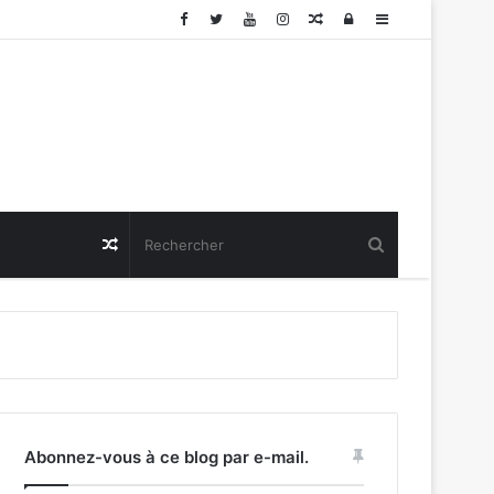
Article
Connexion
Sidebar
Aléatoire
(barre
latérale)
Article
Aléatoire
Abonnez-vous à ce blog par e-mail.