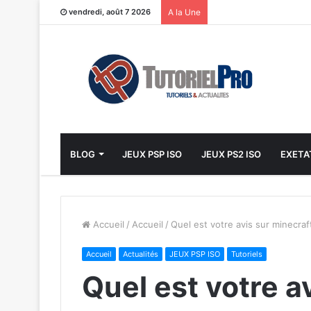
vendredi, août 7 2026
A la Une
BLOG
JEUX PSP ISO
JEUX PS2 ISO
EXETA
Accueil
/
Accueil
/
Quel est votre avis sur minecraf
Accueil
Actualités
JEUX PSP ISO
Tutoriels
Quel est votre a