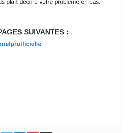
ous plaît décrire votre problème en bas.
PAGES SUIVANTES :
rielprofficielle
Facebook
Twitter
Linkedin
Pinterest
Partager par email