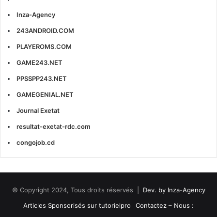
Inza-Agency
243ANDROID.COM
PLAYEROMS.COM
GAME243.NET
PPSSPP243.NET
GAMEGENIAL.NET
Journal Exetat
resultat-exetat-rdc.com
congojob.cd
© Copyright 2024, Tous droits réservés |
Dev. by Inza-Agency
Articles Sponsorisés sur tutorielpro
Contactez – Nous :