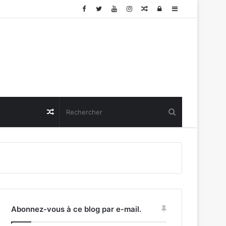
Article
Connexion
Sidebar
Aléatoire
(barre
latérale)
Article
Aléatoire
Abonnez-vous à ce blog par e-mail.