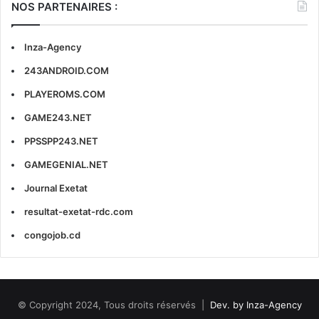
NOS PARTENAIRES :
Inza-Agency
243ANDROID.COM
PLAYEROMS.COM
GAME243.NET
PPSSPP243.NET
GAMEGENIAL.NET
Journal Exetat
resultat-exetat-rdc.com
congojob.cd
© Copyright 2024, Tous droits réservés |
Dev. by Inza-Agency