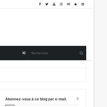
Article
Connexion
Sidebar
Aléatoire
(barre
latérale)
Article
Aléatoire
Abonnez-vous à ce blog par e-mail.