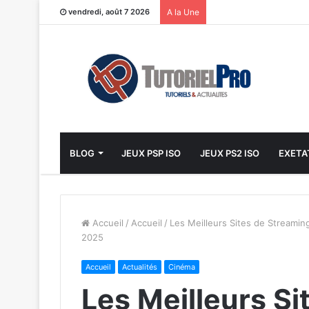
vendredi, août 7 2026
A la Une
BLOG
JEUX PSP ISO
JEUX PS2 ISO
EXETA
Accueil
/
Accueil
/
Les Meilleurs Sites de Streamin
2025
Accueil
Actualités
Cinéma
Les Meilleurs Si