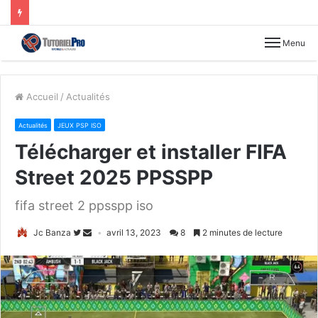
Menu
Accueil
/
Actualités
Actualités
JEUX PSP ISO
Télécharger et installer FIFA
Street 2025 PPSSPP
fifa street 2 ppsspp iso
Jc Banza
avril 13, 2023
8
2 minutes de lecture