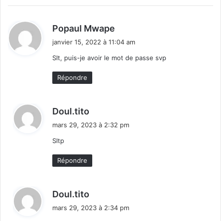
d
Popaul Mwape
i
janvier 15, 2022 à 11:04 am
t
Slt, puis-je avoir le mot de passe svp
:
Répondre
d
Doul.tito
i
mars 29, 2023 à 2:32 pm
t
Sltp
:
Répondre
d
Doul.tito
i
mars 29, 2023 à 2:34 pm
t