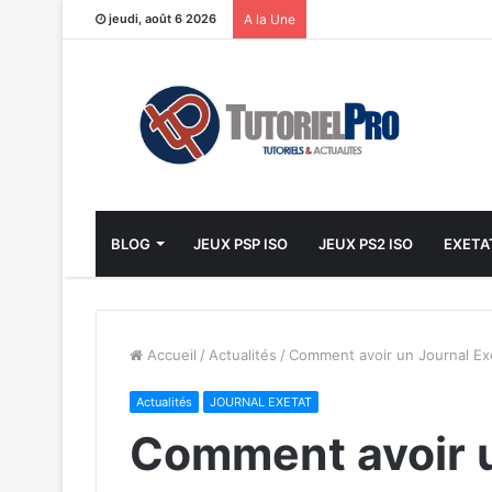
jeudi, août 6 2026
A la Une
BLOG
JEUX PSP ISO
JEUX PS2 ISO
EXETA
Accueil
/
Actualités
/
Comment avoir un Journal Ex
Actualités
JOURNAL EXETAT
Comment avoir u