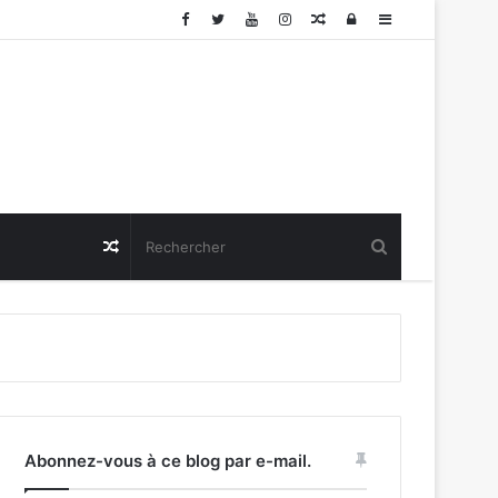
Article
Connexion
Sidebar
Aléatoire
(barre
latérale)
Article
Aléatoire
Abonnez-vous à ce blog par e-mail.