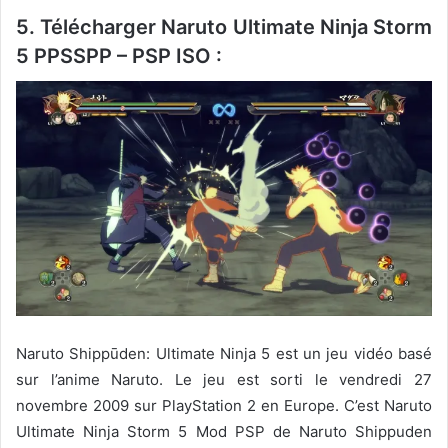
5. Télécharger Naruto Ultimate Ninja Storm
5 PPSSPP – PSP ISO
:
Naruto Shippūden: Ultimate Ninja 5 est un jeu vidéo basé
sur l’anime Naruto. Le jeu est sorti le vendredi 27
novembre 2009 sur PlayStation 2 en Europe. C’est Naruto
Ultimate Ninja Storm 5 Mod PSP de Naruto Shippuden