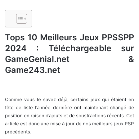
Tops 10 Meilleurs Jeux PPSSPP
2024 : Téléchargeable sur
GameGenial.net &
Game243.net
Comme vous le savez déjà, certains jeux qui étaient en
tête de liste l’année dernière ont maintenant changé de
position en raison d’ajouts et de soustractions récents. Cet
article est donc une mise à jour de nos meilleurs jeux PSP
précédents.