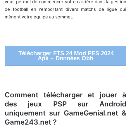
vous permet de commencer votre carrière dans la gestion
de football en remportant divers matchs de ligue qui
mènent votre équipe au sommet.
T
élécharger FTS 24 Mod PES 2024
Apk + Données Obb
Comment télécharger et jouer à
des jeux PSP sur Android
uniquement sur GameGenial.net &
Game243.net ?