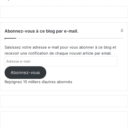
Abonnez-vous à ce blog par e-mail.
Saisissez votre adresse e-mail pour vous abonner à ce blog et
recevoir une notification de chaque nouvel article par email.
Adresse
e-
mail
Abonnez-vous
Rejoignez 15 milliers d’autres abonnés