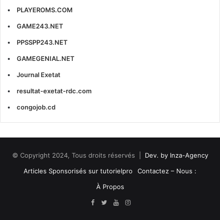
PLAYEROMS.COM
GAME243.NET
PPSSPP243.NET
GAMEGENIAL.NET
Journal Exetat
resultat-exetat-rdc.com
congojob.cd
© Copyright 2024, Tous droits réservés |
Dev. by Inza-Agency
Articles Sponsorisés sur tutorielpro
Contactez – Nous :
À Propos