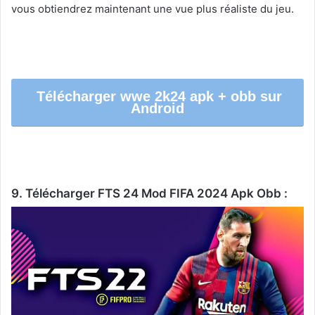
vous obtiendrez maintenant une vue plus réaliste du jeu.
Télécharger wwe 2k24 apk + obb sur
Android
9. Télécharger FTS 24 Mod FIFA 2024 Apk Obb
: