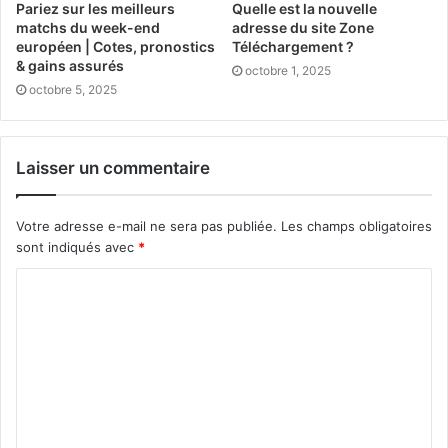
Pariez sur les meilleurs
Quelle est la nouvelle
matchs du week-end
adresse du site Zone
européen | Cotes, pronostics
Téléchargement ?
& gains assurés
octobre 1, 2025
octobre 5, 2025
Laisser un commentaire
Votre adresse e-mail ne sera pas publiée.
Les champs obligatoires
sont indiqués avec
*