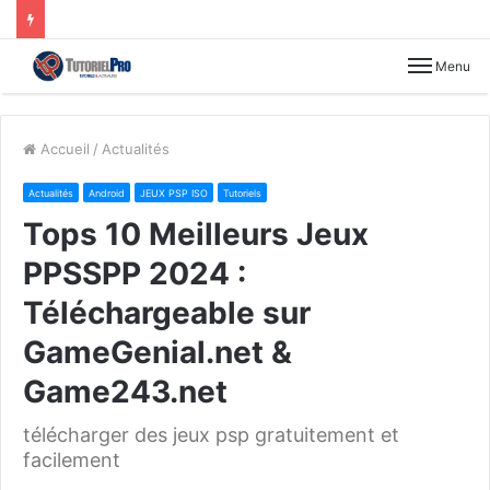
Menu
Accueil
/
Actualités
Actualités
Android
JEUX PSP ISO
Tutoriels
Tops 10 Meilleurs Jeux
PPSSPP 2024 :
Téléchargeable sur
GameGenial.net &
Game243.net
télécharger des jeux psp gratuitement et
facilement