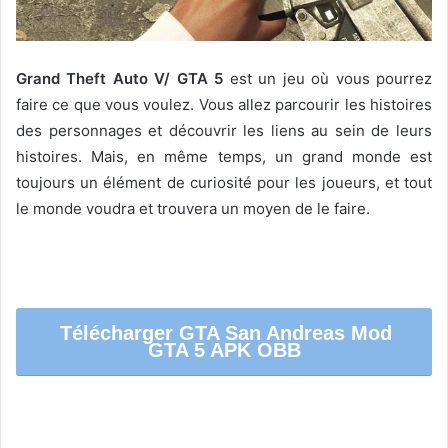
Grand Theft Auto V/ GTA 5
est un jeu où vous pourrez
faire ce que vous voulez. Vous allez parcourir les histoires
des personnages et découvrir les liens au sein de leurs
histoires. Mais, en même temps, un grand monde est
toujours un élément de curiosité pour les joueurs, et tout
le monde voudra et trouvera un moyen de le faire.
Télécharger GTA San Andreas Mod
GTA 5 APK OBB