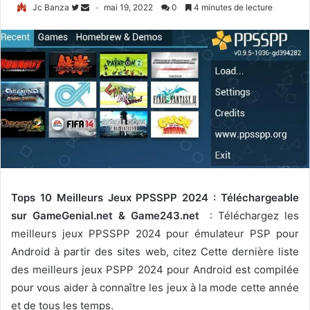
Jc Banza
mai 19, 2022
0
4 minutes de lecture
Tops 10 Meilleurs Jeux PPSSPP 2024 : Téléchargeable
sur GameGenial.net & Game243.net
: Téléchargez les
meilleurs jeux PPSSPP 2024 pour émulateur PSP pour
Android à partir des sites web, citez Cette dernière liste
des meilleurs jeux PSPP 2024 pour Android est compilée
pour vous aider à connaître les jeux à la mode cette année
et de tous les temps.