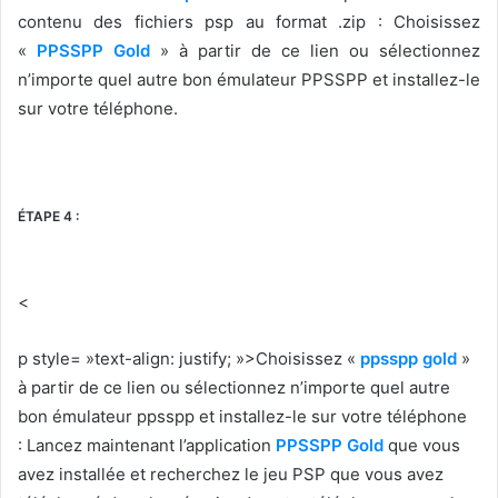
contenu des fichiers psp au format .zip : Choisissez
«
PPSSPP Gold
» à partir de ce lien ou sélectionnez
n’importe quel autre bon émulateur PPSSPP et installez-le
sur votre téléphone.
ÉTAPE 4 :
<
p style= »text-align: justify; »>Choisissez «
ppsspp gold
»
à partir de ce lien ou sélectionnez n’importe quel autre
bon émulateur ppsspp et installez-le sur votre téléphone
: Lancez maintenant l’application
PPSSPP Gold
que vous
avez installée et recherchez le jeu PSP que vous avez