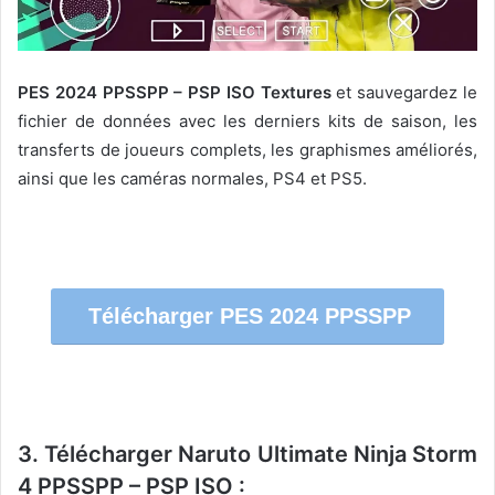
PES 2024 PPSSPP – PSP ISO Textures
et sauvegardez le
fichier de données avec les derniers kits de saison, les
transferts de joueurs complets, les graphismes améliorés,
ainsi que les caméras normales, PS4 et PS5.
Télécharger PES 2024 PPSSPP
3. Télécharger Naruto Ultimate Ninja Storm
4 PPSSPP – PSP ISO
: