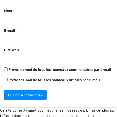
Nom
*
E-mail
*
Site web
Prévenez-moi de tous les nouveaux commentaires par e-mail.
Prévenez-moi de tous les nouveaux articles par e-mail.
Ce site utilise Akismet pour réduire les indésirables.
En savoir plus sur
la façon dont les données de vos commentaires sont traitées
.